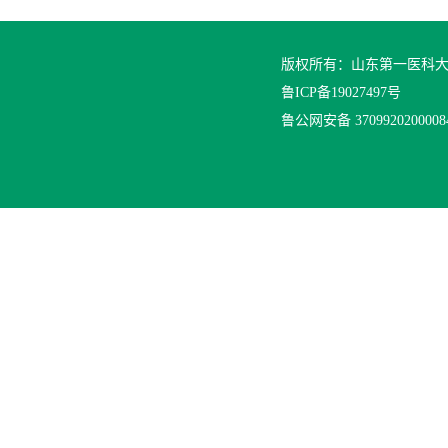
版权所有：山东第一医科
鲁ICP备19027497号
鲁公网安备 370992020000