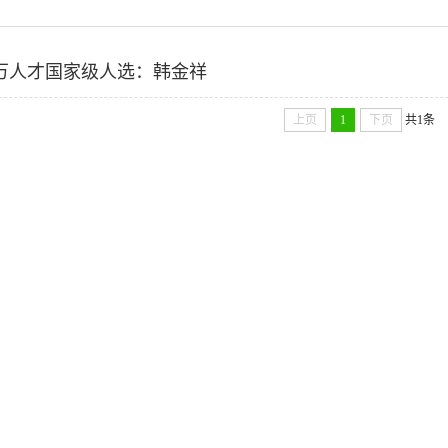
万人才国家级人选：韩金祥
上页
1
下页
共1条