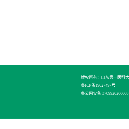
版权所有：山东第一医科
鲁ICP备19027497号
鲁公网安备 370992020000