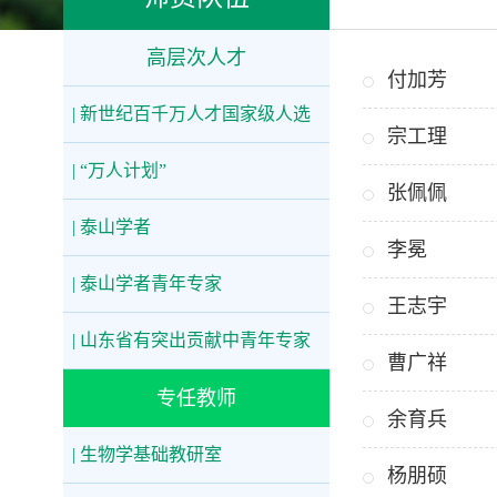
高层次人才
付加芳
| 新世纪百千万人才国家级人选
宗工理
| “万人计划”
张佩佩
| 泰山学者
李冕
| 泰山学者青年专家
王志宇
| 山东省有突出贡献中青年专家
曹广祥
专任教师
余育兵
| 生物学基础教研室
​杨朋硕