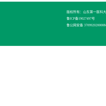
版权所有：山东第一医科
鲁ICP备19027497号
鲁公网安备 370992020000