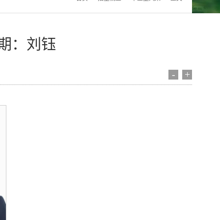
期：刘钰
-
+