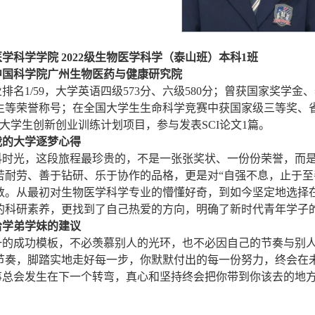
学科学学院 2022级生物医学科学（泰山班）本科1班
中国科学院广州生物医药与健康研究院
排名1/59，大学英语四级573分、六级580分；曾获国家奖
生等荣誉称号；在全国大学生生命科学竞赛中获国家级三等奖、
大学生创新创业训练计划项目，参与发表SCI论文1篇。
我的大学逐梦心得
科时光，这段旅程最珍贵的，不是一张张奖状、一份份荣誉，而
苦耐劳、善于钻研、乐于协作的品格，更是对“自强不息，止于至
数。从最初对生物医学科学专业的懵懂好奇，到如今坚定地选择
的科研素养，更找到了自己热爱的方向，明确了新时代青年学子
给学弟学妹的建议
一的成功模板，不必羡慕别人的光环，也不必因自己的节奏与别
节奏，脚踏实地走好每一步，你默默付出的每一份努力，终会在
事总会发生在下一个转弯，真心和坚持终会把你带到你该去的地