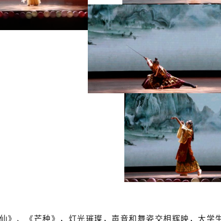
仙》、《芒种》，灯光璀璨，声音和舞姿交相辉映，大学