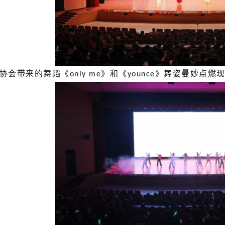
协会带来的舞蹈《
》和《
》舞姿曼妙点燃
only me
younce