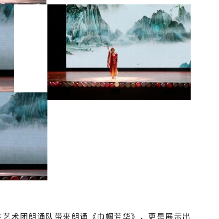
生艺术团朗诵队带来朗诵《巾帼芳华》，更是展示出